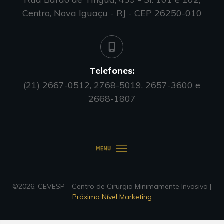
Centro, Nova Iguaçu - RJ - CEP 26250-010
Telefones:
(21) 2667-0512, 2768-5019, 2657-3600 e
2668-1807
©
2026
,
CEVESP - Centro de Cirurgia Minimamente Invasiva
|
Próximo Nível Marketing