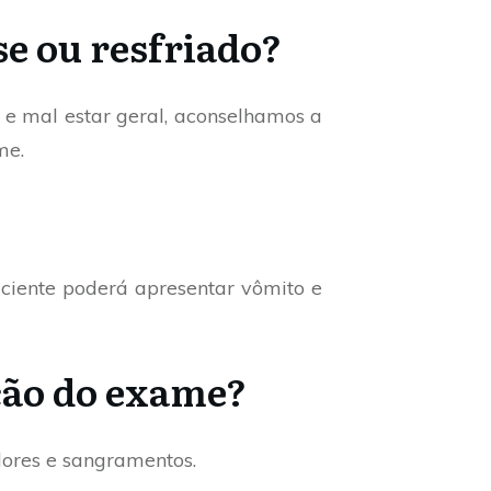
se ou resfriado?
o e mal estar geral, aconselhamos a
me.
aciente poderá apresentar vômito e
ção do exame?
dores e sangramentos.