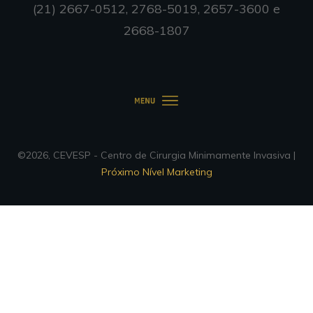
(21) 2667-0512, 2768-5019, 2657-3600 e
2668-1807
©
2026
,
CEVESP - Centro de Cirurgia Minimamente Invasiva
|
Próximo Nível Marketing
Customize
Reject All
Accept All
✖
►
Cookies Necessários
Sempre Ativo
Cookies necessários ativam recursos essenciais do
site como logins seguros e ajustes de preferências de